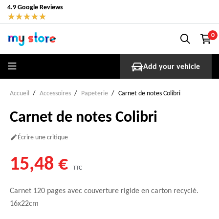
4.9 Google Reviews
★
★
★
★
★
0
Add your vehicle
Accueil
Accessoires
Papeterie
Carnet de notes Colibri
Carnet de notes Colibri
Écrire une critique

15,48 €
TTC
Carnet 120 pages avec couverture rigide en carton recyclé.
16x22cm