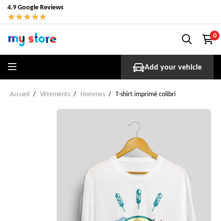
4.9 Google Reviews
★
★
★
★
★
0
Add your vehicle
Accueil
Vêtements
Hommes
T-shirt imprimé colibri