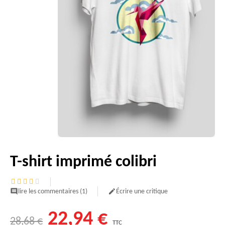
T-shirt imprimé colibri
lire les commentaires (
1
)
Écrire une critique


22,94 €
28,68 €
TTC